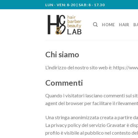
Skip
LUN - VEN: 8-20 | SAB: 8 - 17.30
to
content
HOME
HAIR
B
Chi siamo
L’indirizzo del nostro sito web è: https://w
Commenti
Quando i visitatori lasciano commenti sul sito
agent del browser per facilitare il rilevamen
Una stringa anonimizzata creata a partire dal
La privacy policy del servizio Gravatar è di
profilo è visibile al pubblico nel contesto d