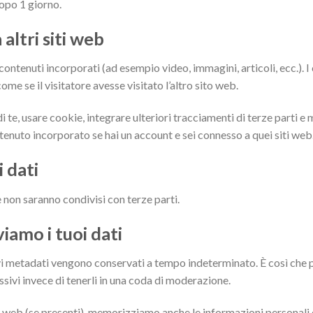
dopo 1 giorno.
ltri siti web
contenuti incorporati (ad esempio video, immagini, articoli, ecc.). I 
 se il visitatore avesse visitato l’altro sito web.
 te, usare cookie, integrare ulteriori tracciamenti di terze parti e m
tenuto incorporato se hai un account e sei connesso a quei siti web
 dati
 e non saranno condivisi con terze parti.
amo i tuoi dati
ivi metadati vengono conservati a tempo indeterminato. È così ch
vi invece di tenerli in una coda di moderazione.
ito web (se presenti), memorizziamo anche le informazioni personali 