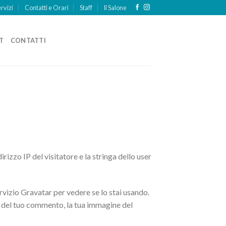
rvizi
Contatti e Orari
Staff
Il Salone
T
CONTATTI
rizzo IP del visitatore e la stringa dello user
ervizio Gravatar per vedere se lo stai usando.
e del tuo commento, la tua immagine del