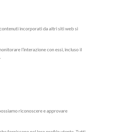
contenuti incorporati da altri siti web si
onitorare l’interazione con essi, incluso il
.
e possiamo riconoscere e approvare
che forniscono nel loro profilo utente. Tutti