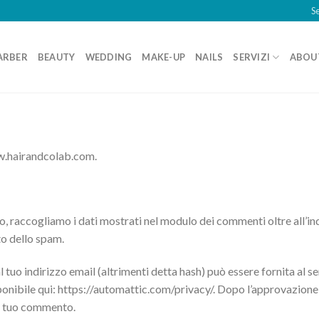
Se
ARBER
BEAUTY
WEDDING
MAKE-UP
NAILS
SERVIZI
ABOU
ww.hairandcolab.com.
, raccogliamo i dati mostrati nel modulo dei commenti oltre all’indi
to dello spam.
 tuo indirizzo email (altrimenti detta hash) può essere fornita al s
sponibile qui: https://automattic.com/privacy/. Dopo l’approvazion
el tuo commento.