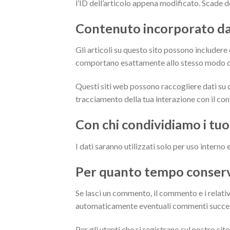
l’ID dell’articolo appena modificato. Scade 
Contenuto incorporato da a
Gli articoli su questo sito possono includere 
comportano esattamente allo stesso modo come
Questi siti web possono raccogliere dati su di
tracciamento della tua interazione con il con
Con chi condividiamo i tuoi
I dati saranno utilizzati solo per uso interno
Per quanto tempo conservi
Se lasci un commento, il commento e i relat
automaticamente eventuali commenti successi
Per gli utenti che si registrano sul nostro s